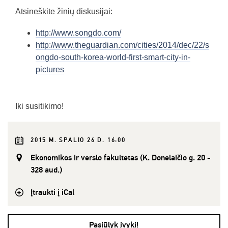
Atsineškite žinių diskusijai:
http://www.songdo.com/
http://www.theguardian.com/cities/2014/dec/22/s
ongdo-south-korea-world-first-smart-city-in-
pictures
Iki susitikimo!
2015 M. SPALIO 26 D. 16:00
Ekonomikos ir verslo fakultetas (K. Donelaičio g. 20 -
328 aud.)
Įtraukti į iCal
Pasiūlyk įvykį!