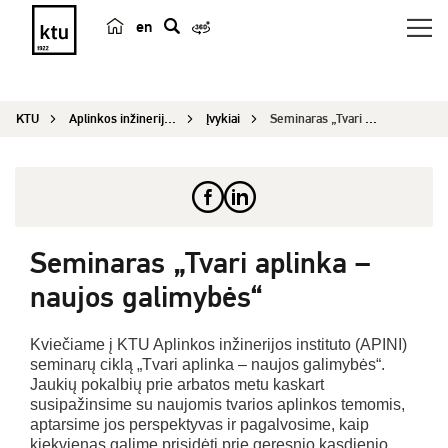
en
p
a
i
KTU
Aplinkos inžinerijos institutas
Įvykiai
Seminaras „Tvari aplinka – naujos galimybės“...
e
š
k
a
Seminaras „Tvari aplinka –
naujos galimybės“
Kviečiame į KTU Aplinkos inžinerijos instituto (APINI)
seminarų ciklą „Tvari aplinka – naujos galimybės“.
Jaukių pokalbių prie arbatos metu kaskart
susipažinsime su naujomis tvarios aplinkos temomis,
aptarsime jos perspektyvas ir pagalvosime, kaip
kiekvienas galime prisidėti prie geresnio kasdienio