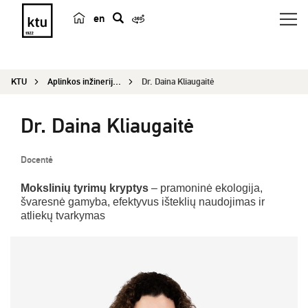
en
p
a
i
KTU
Aplinkos inžinerijos institutas
Dr. Daina Kliaugaitė
e
š
Dr. Daina Kliaugaitė
k
a
Docentė
Mokslinių tyrimų kryptys
– pramoninė ekologija,
švaresnė gamyba, efektyvus išteklių naudojimas ir
atliekų tvarkymas