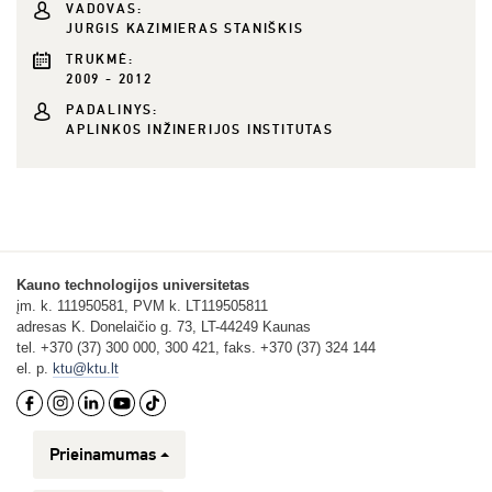
VADOVAS:
JURGIS KAZIMIERAS STANIŠKIS
TRUKMĖ:
2009 - 2012
PADALINYS:
APLINKOS INŽINERIJOS INSTITUTAS
Kauno technologijos universitetas
įm. k. 111950581, PVM k. LT119505811
adresas K. Donelaičio g. 73, LT-44249 Kaunas
tel. +370 (37) 300 000, 300 421, faks. +370 (37) 324 144
el. p.
ktu@ktu.lt
Prieinamumas