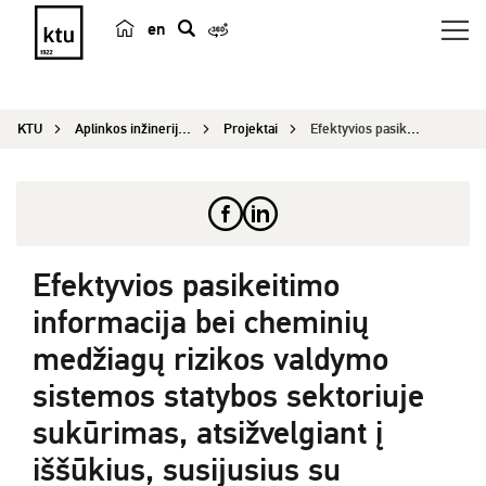
en
p
a
i
KTU
Aplinkos inžinerijos institutas
Projektai
Efektyvios pasikeitimo informacija bei cheminių ...
e
š
k
a
Efektyvios pasikeitimo
informacija bei cheminių
medžiagų rizikos valdymo
sistemos statybos sektoriuje
sukūrimas, atsižvelgiant į
iššūkius, susijusius su