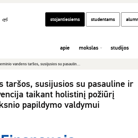
stojantiesiems
studentams
alumn
apie
mokslas
studijos
eminio vandens taršos, susijusios su pasaulin...
taršos, susijusios su pasauline ir
encija taikant holistinį požiūrį
ksnio papildymo valdymui