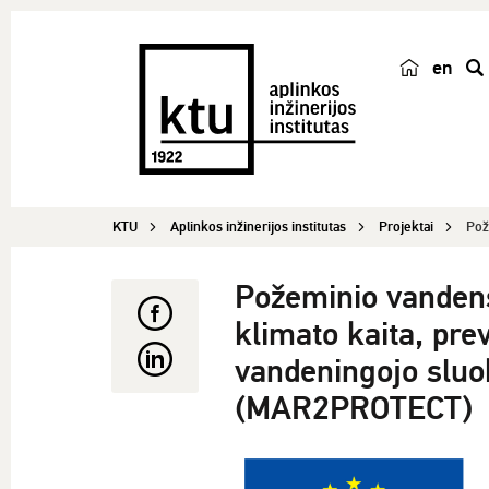
en
p
a
i
e
š
KTU
Aplinkos inžinerijos institutas
Projektai
Pož
k
a
Požeminio vandens 
klimato kaita, prev
vandeningojo sluo
(MAR2PROTECT)