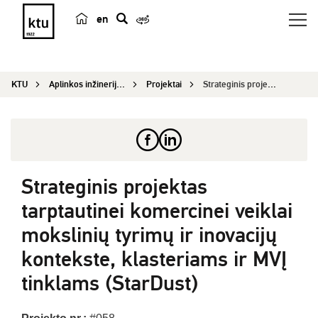
en
p
a
i
KTU
Aplinkos inžinerijos institutas
Projektai
Strateginis projektas tarptautinei komercinei ve...
e
š
k
a
Strateginis projektas
tarptautinei komercinei veiklai
mokslinių tyrimų ir inovacijų
kontekste, klasteriams ir MVĮ
tinklams (StarDust)