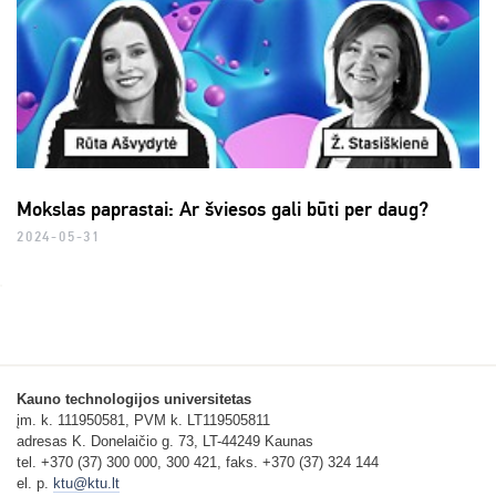
Mokslas paprastai: Ar šviesos gali būti per daug?
2024-05-31
Kauno technologijos universitetas
įm. k. 111950581, PVM k. LT119505811
adresas K. Donelaičio g. 73, LT-44249 Kaunas
tel. +370 (37) 300 000, 300 421, faks. +370 (37) 324 144
el. p.
ktu@ktu.lt