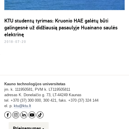
KTU studentų tyrimas: Kruonio HAE galėtų būti
galingesnė už didžiausią pasaulyje Huainano saulės
elektrinę
2018-07-20
Kauno technologijos universitetas
įm. k. 111950581, PVM k. LT119505811
adresas K. Donelaičio g. 73, LT-44249 Kaunas
tel. +370 (37) 300 000, 300 421, faks. +370 (37) 324 144
el. p.
ktu@ktu.lt
Prieinamumas