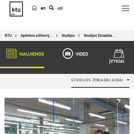
en
p
a
i
KTU
Aplinkos inžinerijos institutas
Studijos
Studijos žiniasklaidai
e
š
k
NAUJIENOS
VIDEO
a
ĮVYKIAI
STUDIJOS ŽINIASKLAIDAI