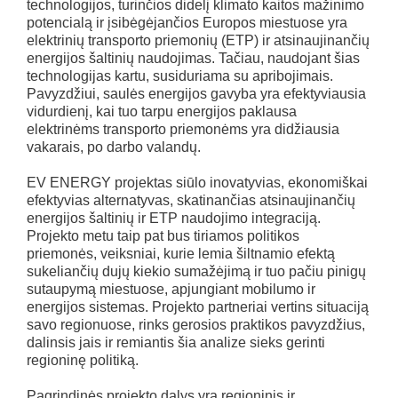
technologijos, turinčios didelį klimato kaitos mažinimo
potencialą ir įsibėgėjančios Europos miestuose yra
elektrinių transporto priemonių (ETP) ir atsinaujinančių
energijos šaltinių naudojimas. Tačiau, naudojant šias
technologijas kartu, susiduriama su apribojimais.
Pavyzdžiui, saulės energijos gavyba yra efektyviausia
vidurdienį, kai tuo tarpu energijos paklausa
elektrinėms transporto priemonėms yra didžiausia
vakarais, po darbo valandų.
EV ENERGY projektas siūlo inovatyvias, ekonomiškai
efektyvias alternatyvas, skatinančias atsinaujinančių
energijos šaltinių ir ETP naudojimo integraciją.
Projekto metu taip pat bus tiriamos politikos
priemonės, veiksniai, kurie lemia šiltnamio efektą
sukeliančių dujų kiekio sumažėjimą ir tuo pačiu pinigų
sutaupymą miestuose, apjungiant mobilumo ir
energijos sistemas. Projekto partneriai vertins situaciją
savo regionuose, rinks gerosios praktikos pavyzdžius,
dalinsis jais ir remiantis šia analize sieks gerinti
regioninę politiką.
Pagrindinės projekto dalys yra regioninis ir