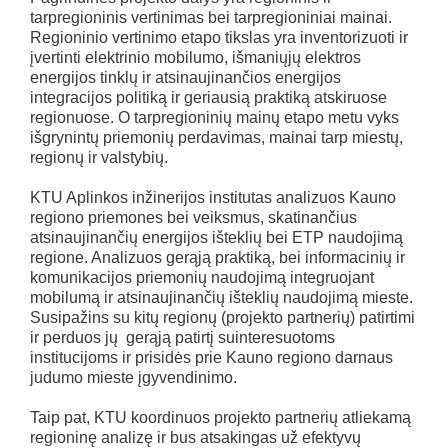
tarpregioninis vertinimas bei tarpregioniniai mainai.
Regioninio vertinimo etapo tikslas yra inventorizuoti ir
įvertinti elektrinio mobilumo, išmaniųjų elektros
energijos tinklų ir atsinaujinančios energijos
integracijos politiką ir geriausią praktiką atskiruose
regionuose. O tarpregioninių mainų etapo metu vyks
išgrynintų priemonių perdavimas, mainai tarp miestų,
regionų ir valstybių.
KTU Aplinkos inžinerijos institutas analizuos Kauno
regiono priemones bei veiksmus, skatinančius
atsinaujinančių energijos išteklių bei ETP naudojimą
regione. Analizuos gerąją praktiką, bei informacinių ir
komunikacijos priemonių naudojimą integruojant
mobilumą ir atsinaujinančių išteklių naudojimą mieste.
Susipažins su kitų regionų (projekto partnerių) patirtimi
ir perduos jų gerąją patirtį suinteresuotoms
institucijoms ir prisidės prie Kauno regiono darnaus
judumo mieste įgyvendinimo.
Taip pat, KTU koordinuos projekto partnerių atliekamą
regioninę analizę ir bus atsakingas už efektyvų