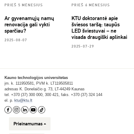
PRIEŠ 5 MĖNESIUS
PRIEŠ 6 MĖNESIUS
Ar gyvenamųjų namų
KTU doktorantė apie
renovacija gali vykti
šviesos taršą: taupūs
sparčiau?
LED šviestuvai – ne
visada draugiški aplinkai
2025-08-07
2025-07-29
Kauno technologijos universitetas
įm. k. 111950581, PVM k. LT119505811
adresas K. Donelaičio g. 73, LT-44249 Kaunas
tel. +370 (37) 300 000, 300 421, faks. +370 (37) 324 144
el. p.
ktu@ktu.lt
Prieinamumas