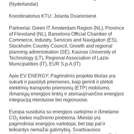
(Nyderlandai)
Koordinatorius KTU: Jolanta Dvarionienė
Partneriai: Green IT Amsterdam Region (NL), Province
of Flevoland (NL), Barselona Official Chamber of
Commerce, Industry, Services and Navigation (ES),
Stockholm Country Council, Growth and regional
planning administration (SE), Kaunas University of
Technology (LT), Regional Association of Lazio
Municipalities (IT), EUR S.p.A (IT)
Apie EV ENERGY: Pagrindinis projekto tikslas yra
sukurti ir pasiūlyti priemones, kaip gerinti ir plėtoti
elektrinių transporto priemonių (ETP) mobilumo,
išmaniųjų energijos tinklų ir atsinaujinančios energijos
integraciją miestuose bei regionuose.
Europa susiduria su energijos vartojimo ir išmetamo
CO
kiekio mažinimo problema. Miestai yra
2
pagrindiniai energijos vartotojai, bet taip pat ir
teikiantys nemažai galimybių. Svarbiausios