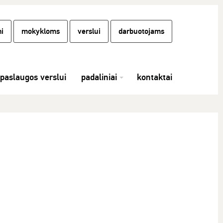
i
mokykloms
verslui
darbuotojams
paslaugos verslui
padaliniai
kontaktai