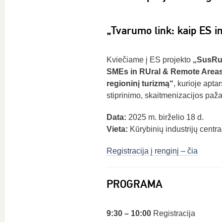
„Tvarumo link: kaip ES in
Kviečiame į ES projekto
„SusRur
SMEs in RUral & Remote Area
regioninį turizmą“
, kurioje apta
stiprinimo, skaitmenizacijos paž
Data:
2025 m. birželio 18 d.
Vieta:
Kūrybinių industrijų centra
Registracija į renginį – čia
PROGRAMA
9:30 – 10:00
Registracija