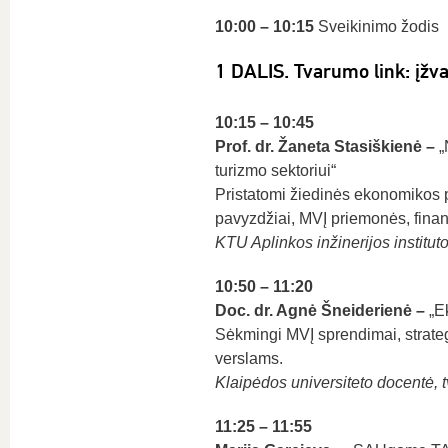
10:00 – 10:15
Sveikinimo žodis
1 DALIS. Tvarumo link: įžv
10:15 – 10:45
Prof. dr. Žaneta Stasiškienė –
„
turizmo sektoriui“
Pristatomi žiedinės ekonomikos pr
pavyzdžiai, MVĮ priemonės, finan
KTU Aplinkos inžinerijos instit
10:50 – 11:20
Doc. dr. Agnė Šneiderienė –
„Ek
Sėkmingi MVĮ sprendimai, strategi
verslams.
Klaipėdos universiteto docentė, 
11:25 – 11:55