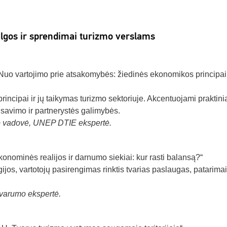
algos ir sprendimai turizmo verslams
Nuo vartojimo prie atsakomybės: žiedinės ekonomikos principai
incipai ir jų taikymas turizmo sektoriuje. Akcentuojami praktini
savimo ir partnerystės galimybės.
uto vadovė, UNEP DTIE ekspertė.
onominės realijos ir darnumo siekiai: kur rasti balansą?“
jos, vartotojų pasirengimas rinktis tvarias paslaugas, patarimai
tvarumo ekspertė.