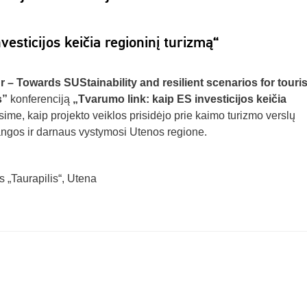
vesticijos keičia regioninį turizmą“
 – Towards SUStainability and resilient scenarios for touri
s”
konferenciją
„Tvarumo link: kaip ES investicijos keičia
rsime, kaip projekto veiklos prisidėjo prie kaimo turizmo verslų
angos ir darnaus vystymosi Utenos regione.
s „Taurapilis“, Utena