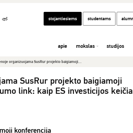
stojantiesiems
studentams
alumn
apie
mokslas
studijos
enoje organizuojama SusRur projekto baigiamoji...
jama SusRur projekto baigiamoji
umo link: kaip ES investicijos keičia
moji konferencija