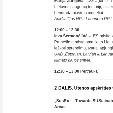
Marija Garejeva –
„SAUgome TAU.
Lietuvos saugomų teritorijų siste
bendradarbiavimo modeliai.
Aukštaitijos NP ir Labanoro RP L
12:00 – 12:30
Ieva Šermončiūtė –
„ES prisitai
Pranešime pristatoma, kaip Lietuv
ieškoti sprendimų, tvariai apjungi
UAB „Estonian, Latvian & Lithuan
klimato kaitos srityje.
12:30 – 13:00
Pertrauka
2 DALIS. Utenos apskrities 
„SusRur – Towards SUStainabil
Areas“