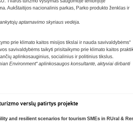
 Tvarus turizmo vystymas saugomoje teritorijoje“
ma. Aukštaitijos nacionalinis parkas, Parko produkto ženklas ir
ankytojų aptarnavimo skyriaus vedėja.
kymo prie klimato kaitos misijos tikslai ir nauda savivaldybėms“
os savivaldybėms taikyti prisitaikymo prie klimato kaitos prakti
ančių aplinkosauginius, socialinius ir politinius tikslus.
ian Environment“ aplinkosaugos konsultantė, aktyviai dirbanti
turizmo verslų patirtys projekte
ity and resilient scenarios for tourism SMEs in RUral & R