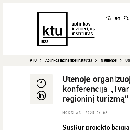
en
p
a
i
e
š
KTU
Aplinkos inžinerijos institutas
Naujienos
Ut
k
a
Utenoje organizuo
konferencija „Tvar
regioninį turizmą“
MOKSLAS
| 2025-06-02
SusRur projekto baigia