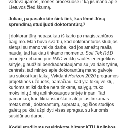
vadovaujamos įmonės procesuose ir ką jis mano apie
Lietuvos žiediškumą.
Juliau, papasakokite šiek tiek, kas lėmė Jūsų
sprendimą studijuoti doktorantūrą?
Į doktorantūrą nepasukau iš karto po magistrantūros
baigimo. Man buvo svarbu, kad doktorantūros studijos
sietųsi su mano veikla darbe, kad jos atneštų realią
naudą, tad laukiau tinkamo momento.
Soli Tek R&D
įmonėje dirbame prie
R&D
veiklų saulės energetikos
srityje, glaudžiai bendradarbiaujame su įvairiais tyrimų
centrais, tad mintys apie doktorantūrą mano galvoje
jau sukosi kurį laiką. Vykdant
Horizon 2020
programos
projektines užduotis, pamačiau, kad yra tokių veiklų,
kurioms atlikti darbe nėra tinkamų sąlygų, trūko
mokslinių žinių aplinkosaugos srityje ir pan. Tad
pamaniau, kad tikriausiai štai ir atėjo tas tinkamas
metas stoti į doktorantūrą, supratau, jog šios studijos
galėtų puikiai užpildyti visas spragas, su kuriomis
susidūriau darbe.
Kodėl studijoms pasirinkote būtent KTU Aplinkos