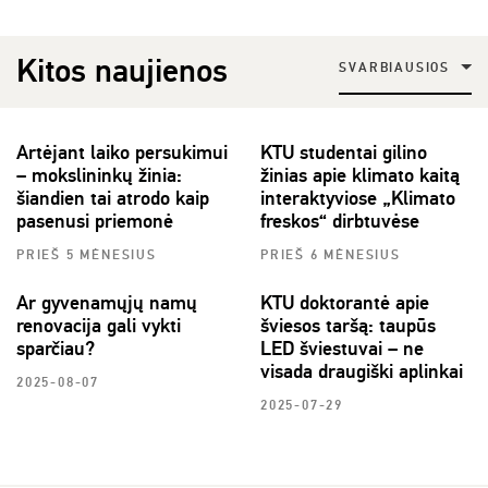
Kitos naujienos
SVARBIAUSIOS
Artėjant laiko persukimui
KTU studentai gilino
– mokslininkų žinia:
žinias apie klimato kaitą
šiandien tai atrodo kaip
interaktyviose „Klimato
pasenusi priemonė
freskos“ dirbtuvėse
PRIEŠ 5 MĖNESIUS
PRIEŠ 6 MĖNESIUS
Ar gyvenamųjų namų
KTU doktorantė apie
renovacija gali vykti
šviesos taršą: taupūs
sparčiau?
LED šviestuvai – ne
visada draugiški aplinkai
2025-08-07
2025-07-29