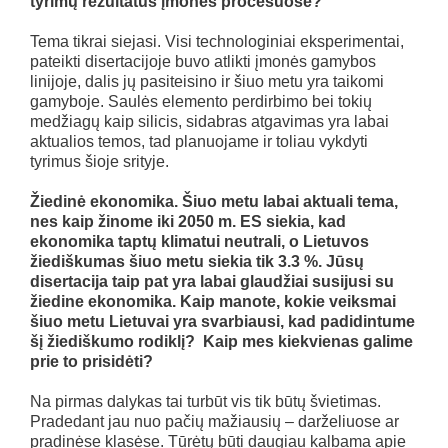
tyrimų rezultatus įmonės procesuose?
Tema tikrai siejasi. Visi technologiniai eksperimentai,
pateikti disertacijoje buvo atlikti įmonės gamybos
linijoje, dalis jų pasiteisino ir šiuo metu yra taikomi
gamyboje. Saulės elemento perdirbimo bei tokių
medžiagų kaip silicis, sidabras atgavimas yra labai
aktualios temos, tad planuojame ir toliau vykdyti
tyrimus šioje srityje.
Žiedinė ekonomika. Šiuo metu labai aktuali tema,
nes kaip žinome iki 2050 m. ES siekia, kad
ekonomika taptų klimatui neutrali, o Lietuvos
žiediškumas šiuo metu siekia tik 3.3 %. Jūsų
disertacija taip pat yra labai glaudžiai susijusi su
žiedine ekonomika. Kaip manote, kokie veiksmai
šiuo metu Lietuvai yra svarbiausi, kad padidintume
šį žiediškumo rodiklį? Kaip mes kiekvienas galime
prie to prisidėti?
Na pirmas dalykas tai turbūt vis tik būtų švietimas.
Pradedant jau nuo pačių mažiausių – darželiuose ar
pradinėse klasėse. Tūrėtų būti daugiau kalbama apie