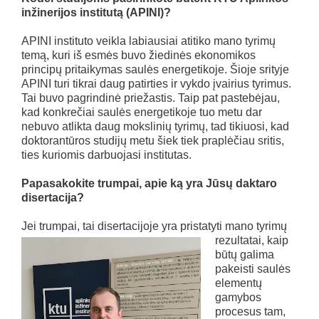
inžinerijos institutą (APINI)?
APINI instituto veikla labiausiai atitiko mano tyrimų
temą, kuri iš esmės buvo žiedinės ekonomikos
principų pritaikymas saulės energetikoje. Šioje srityje
APINI turi tikrai daug patirties ir vykdo įvairius tyrimus.
Tai buvo pagrindinė priežastis. Taip pat pastebėjau,
kad konkrečiai saulės energetikoje tuo metu dar
nebuvo atlikta daug mokslinių tyrimų, tad tikiuosi, kad
doktorantūros studijų metu šiek tiek praplėčiau sritis,
ties kuriomis darbuojasi institutas.
Papasakokite trumpai, apie ką yra Jūsų daktaro
disertacija?
Jei trumpai, tai disertacijoje yra p
ristatyti mano tyrimų
rezultatai, kaip
būtų galima
pakeisti saulės
elementų
gamybos
procesus tam,