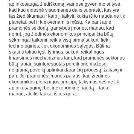
aplinkosaugą, žiediškumą įvairiose gyvenimo srityse,
kad kuo didesnė visuomenės dalis suprastų, kas yra
tas žiediškumas ir kaip jį taikyti, kokia iš to nauda ne tik
planetai, bet ir kiekvienam iš mūsų. Kalbant apie
pramonės sektorių, gamybos įmones, manau, kad
norint, jog žiedinės ekonomikos principai čia būtų
sėkmingai taikomi, reikia visų pirma sukurti tiek
technologines, tiek ekonomines sąlygas. Būtina
skatinti toliau tęsti tyrimus, sukurti reikalingus
finansinius mechanizmus tam, kad pramonės sektorius
būtų labiau suinteresuotas pereiti prie mažesnį
neigiamą poveikį aplinkai darančių procesų, žaliavų ir
pan. Jei pramonės įmonės pajaus, kad žiedinės
ekonomikos plėtra ir jos principų taikymas neš ne tik
aplinkosauginę, bet ir ekonominę naudą – tada,
manau, ateitis laukai išties gera.