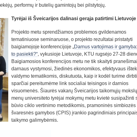
ekėjų, performų ir butelių gamintojų bei pilstytojų.
Tyrėjai iš Šveicarijos dalinasi gerąja patirtimi Lietuvoje
Projekto metu sprendžiamos problemos gvildenamos
tematiniuose seminaruose, o projekto rezultatai pristatyti
baigiamojoje konferencijoje „
Darnus vartojimas ir gamyba:
to pasiekti?“
, vykusioje Lietuvoje, KTU rugsėjo 27-28 dien
Baigiamosios konferencijos metu ne tik skaityti pranešima
darnaus vystymosi, žiedinės ekonomikos, efektyvaus ištek
valdymo tematikomis, diskutuota, kaip ir kodėl turime dirbti
sparčiai pereitumėme link socialiai teisingos ir darnios
visuomenės. Šiaurės vakarų Šveicarijos taikomųjų mokslų 
menų universiteto tyrėjai mokymų metu kvietė susipažinti 
būvio ciklo vertinimo metodikomis, pramoninės simbiozės 
švaresnės gamybos (CPIS) įrankio pagrindiniais principai
taikymo galimybėmis.