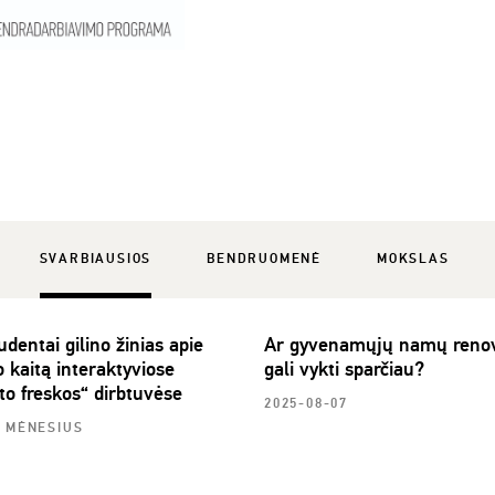
SVARBIAUSIOS
BENDRUOMENĖ
MOKSLAS
dentai gilino žinias apie
Ar gyvenamųjų namų renov
 kaitą interaktyviose
gali vykti sparčiau?
to freskos“ dirbtuvėse
2025-08-07
6 MĖNESIUS