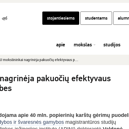
stojantiesiems
studentams
alumn
apie
mokslas
studijos
U mokslininkai nagrinėja pakuočių efektyvaus p...
nagrinėja pakuočių efektyvaus
bes
ojama apie 40 mln. popierinių karštų gėrimų puodel
dybos ir švaresnės gamybos
magistrantūros studijų