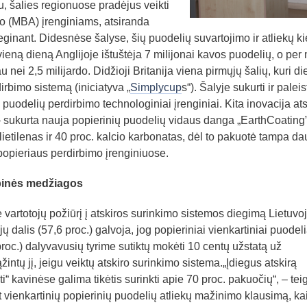
, šalies regionuose pradėjus veikti
o (MBA) įrenginiams, atsiranda
 deginant. Didesnėse šalyse, šių puodelių suvartojimo ir atliekų ki
vieną dieną Anglijoje ištuštėja 7 milijonai kavos puodelių, o per
 nei 2,5 milijardo. Didžioji Britanija viena pirmųjų šalių, kuri di
irbimo sistemą (iniciatyva „
Simplycup
s“). Šalyje sukurti ir paleis
 puodelių perdirbimo technologiniai įrenginiai. Kita inovacija at
 sukurta nauja popierinių puodelių vidaus danga „EarthCoating”
ietilenas ir 40 proc. kalcio karbonatas, dėl to pakuotė tampa da
opieriaus perdirbimo įrenginiuose.
binės medžiagos
 vartotojų požiūrį į atskiros surinkimo sistemos diegimą Lietuvo
 dalis (57,6 proc.) galvoja, jog popieriniai vienkartiniai puodeli
 proc.) dalyvavusių tyrime sutiktų mokėti 10 centų užstatą už
ąžintų jį, jeigu veiktų atskiro surinkimo sistema.„Įdiegus atskirą
“ kavinėse galima tikėtis surinkti apie 70 proc. pakuočių“, – tei
vienkartinių popierinių puodelių atliekų mažinimo klausimą, ka