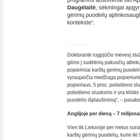
programos absolventė bei Apli
Daugėlaitė
, sėkmingai apgyn
gėrimų
puodelių
aplinkosaugi
kontekste“.
Doktorantė rugpjūčio mėnesį staža
gilino į sudėtinių pakuočių atlie
popieriniai karštų gėrimų puodeli
vyraujančia medžiaga popieriumi.
popieriaus, 5 proc. polietileno sl
polietileno sluoksnis ir yra kliūt
puodelio išplaušinimą“, – pasak
Anglijoje per dieną – 7 milijona
Vien tik Lietuvoje per metus sun
karštų gėrimų puodelių, kurie iki