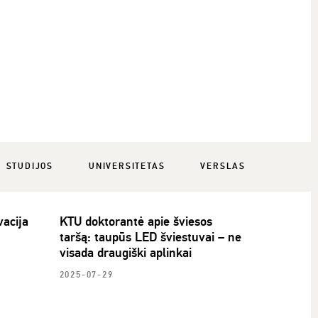
STUDIJOS
UNIVERSITETAS
VERSLAS
acija
KTU doktorantė apie šviesos
taršą: taupūs LED šviestuvai – ne
visada draugiški aplinkai
2025-07-29