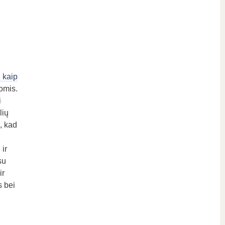
 kaip
omis.
i
lių
, kad
ir
su
ir
s bei