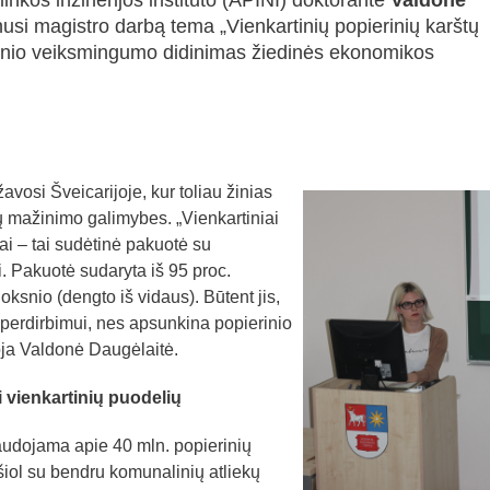
nkos inžinerijos instituto (APINI) doktorantė
Valdonė
usi magistro darbą tema „Vienkartinių popierinių karštų
nio veiksmingumo didinimas žiedinės ekonomikos
vosi Šveicarijoje, kur toliau žinias
kų mažinimo galimybes. „Vienkartiniai
ai – tai sudėtinė pakuotė su
 Pakuotė sudaryta iš 95 proc.
uoksnio (dengto iš vidaus). Būtent jis,
is perdirbimui, nes apsunkina popierinio
oja Valdonė Daugėlaitė.
i vienkartinių puodelių
audojama apie 40 mln. popierinių
 šiol su bendru komunalinių atliekų