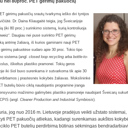
u nei 80proc. PET gėrimų pakuočių
ET gėrimų pakuočių srautų tvarkymą ieško dvi tyrėjos
čiūtė. Dr. Daina Kliaugaitė teigia, jog Šveicarijoje
ią (iki 80 proc.) surinkimo sistemą, kurią kontroliuoja
hweiz“. Daugiau nei pusė surinkto PET gėrimų
ką antrinę žaliavą, iš kurios gaminami nauji PET
 gėrimų pakuotėse sudaro apie 30 proc. Tokio tipo
mo sistema (angl.
closed loop recycling
arba
bottle-to-
ikslus, iškeltus plastiko pramonei. Tokių geros
je iki šiol buvo surenkama ir sutvarkoma tik apie 30
perdirbamos į prastesnės kokybės žaliavas. Mokslininkė
T butelių būvio ciklą naudojantis programine įranga
 intensyvumo mažinimo galimybės plastiko pramonėje naudoja
nt Šveicarų sukur
CPIS (angl.
Cleaner Production and Industrial Symbiosis
).
ia, jog nuo 2016 m. Lietuvoje pradėjus veikti užstato sistemai,
rkyti PET pakuočių atliekas, kadangi surenkamas aukštos kokyb
o ciklo PET butelių perdirbimą būtinas sėkmingas bendradarbia