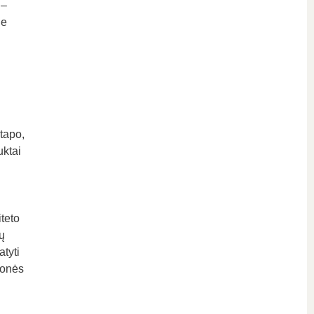
 –
je
 tapo,
uktai
teto
ų
atyti
monės
.