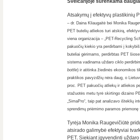
Šveicarijoje surenkama daugia
Atsakymų į efektyvų plastikinių P
– dr. Daina Kliaugaitė bei Monika Raugevi
PET butelių atliekos turi atskirą, efektyv
viena organizacija – „PET-Recycling Sc
pakuočių kiekio yra perdirbami į kokybiš
buteliai gėrimams, perdirbtas PET šiose
sistema vadinama uždaro ciklo perdirbi
bottle
) ir atitinka žiedinės ekonomikos t
praktikos pavyzdžių nėra daug, o Lietuvo
proc. PET pakuočių atliekų ir atliekos 
stažuotės metu tyrė skirtingo dizaino PE
„SimaPro“, taip pat analizavo išteklių
sprendimų priėmimo paramos priemonę 
Tyrėja Monika Raugevičiūtė pridur
atsirado galimybė efektyviai tva
PET. Siekiant įgyvendinti uždar