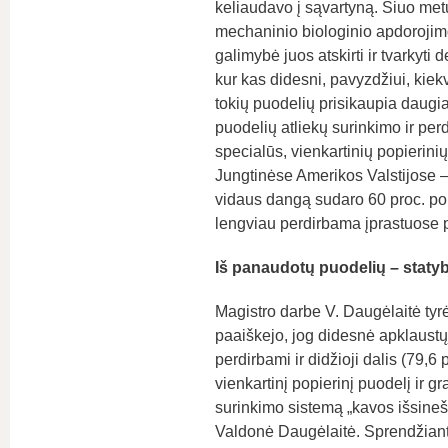
keliaudavo į sąvartyną. Šiuo metu
mechaninio biologinio apdorojim
galimybė juos atskirti ir tvarkyti
kur kas didesni, pavyzdžiui, kiek
tokių puodelių prisikaupia daugiau
puodelių atliekų surinkimo ir perd
specialūs, vienkartinių popierinių
Jungtinėse Amerikos Valstijose –
vidaus dangą sudaro 60 proc. pol
lengviau perdirbama įprastuose p
Iš panaudotų puodelių – staty
Magistro darbe V. Daugėlaitė tyrė
paaiškejo, jog didesnė apklaustųjų
perdirbami ir didžioji dalis (79,6
vienkartinį popierinį puodelį ir gr
surinkimo sistemą „kavos išsinešti
Valdonė Daugėlaitė. Sprendžiant 