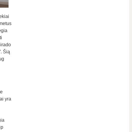
ekiai
 metus
egia
ti
sirado
. Šią
ug
je
ai yra
gia
ip