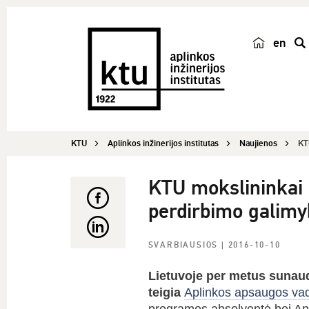
en
p
a
i
e
š
KTU
Aplinkos inžinerijos institutas
Naujienos
KT
k
a
KTU mokslininkai 
perdirbimo galimy
SVARBIAUSIOS
| 2016-10-10
Lietuvoje per metus sunaud
teigia
Aplinkos apsaugos va