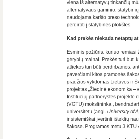
viena iš alternatyvų tinkančių m
alternatyvaus gaminio, statybini
naudojama karšto preso technolog
perdirbti į statybines plokštes.
Kad prekės niekada netaptų at
Esminis požiūris, kuriuo remiasi ž
gėrybių mainai. Prekės turi būti k
atliekos turi būti perdirbamos, 
paverčiami kitos pramonės šakos 
pradžios vykdomas Lietuvos ir Šv
projektas „Žiedinė ekonomika – 
Institucijų partnerystės projekte
(VGTU) mokslininkai, bendradarb
universitetu (angl.
University of 
ir sistemiškai įvertinti ištekli
šakose. Programos metu 3 KTU AP