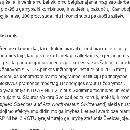
ūsų šaliai ir vertinamų bei siūlomų baigiamajame magistro darbe
ų plokščių gamyba iš kombinuotų ir sudėtinių pakuočių. Gamybo
ija leistų 100 proc. sudėtinių ir kombinuotų pakuočių atliekų
liekomis
iedinė ekonomika, tai cirkuliaciniai arba žiediniai materialinių
uriamos taip, kad jos niekada netaptų atliekomis, o jei jau jomis
antrą kartą panaudojamos, vienos pramonės šakos šalutiniai prod
žaliavomis. KTU Aplinkos inžinerijos institute nuo 2016 metų
eicarijos bendradarbiavimo programos institucijų partnerystės
efektyvus pramonės medžiagų ir energijos srautų uždarymas“.
 dalyvaujantys KTU APINI ir Vilniaus Gedimino technikos universi
iaujant su Šiaurės Vakarų Šveicarijos taikomųjų mokslų ir men
Applied Sciences and Arts Northwestern Switzerlan
d) siekia nust
ų naudojimo efektyvumo didinimo galimybes Lietuvai svarbiose pra
INI bei 2 VGTU tyrėjai turėjo galimybę stažuotis Šveicarijoje