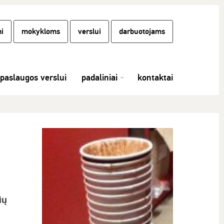
i
mokykloms
verslui
darbuotojams
paslaugos verslui
padaliniai
kontaktai
ių