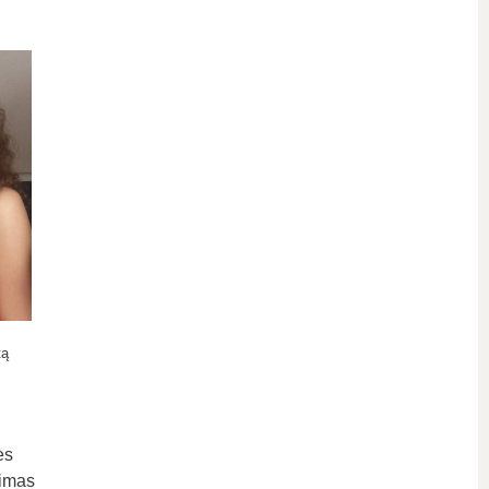
tą
ės
vimas