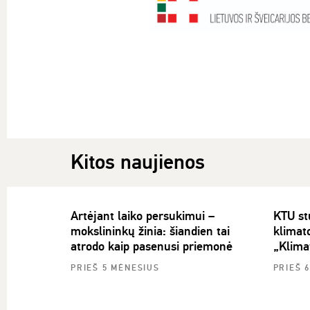
Kitos naujienos
Artėjant laiko persukimui –
KTU stu
mokslininkų žinia: šiandien tai
klimato
atrodo kaip pasenusi priemonė
„Klima
PRIEŠ 5 MĖNESIUS
PRIEŠ 