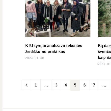
KTU tyrėjai analizavo tekstilės
Ką dary
žiediškumo praktikas
švenči
kaip iš
2023-01-30
2023-01
<
1
…
3
4
5
6
7
…