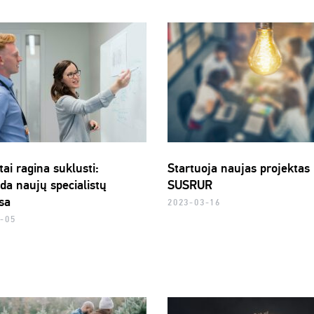
ai ragina suklusti:
Startuoja naujas projektas
da naujų specialistų
SUSRUR
sa
2023-03-16
-05