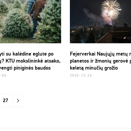
ti su kalėdine eglute po
Fejerverkai Naujųjų metų n
ų? KTU mokslininkė atsako,
planetos ir žmonių gerovė 
vengti piniginės baudos
keletą minučių grožio
-06
2022-12-26
27
>