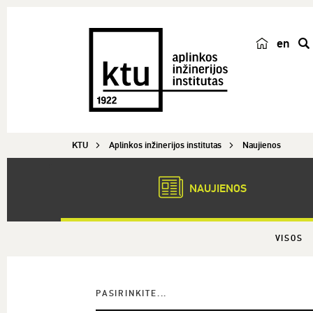
en
p
a
i
e
š
KTU
Aplinkos inžinerijos institutas
Naujienos
k
a
NAUJIENOS
VISOS
PASIRINKITE...