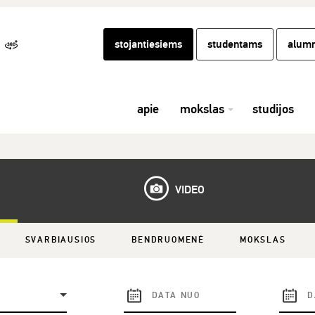
stojantiesiems
studentams
alumn
apie
mokslas
studijos
VIDEO
SVARBIAUSIOS
BENDRUOMENĖ
MOKSLAS