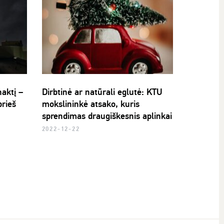
aktį –
Dirbtinė ar natūrali eglutė: KTU
prieš
mokslininkė atsako, kuris
sprendimas draugiškesnis aplinkai
2022-12-22