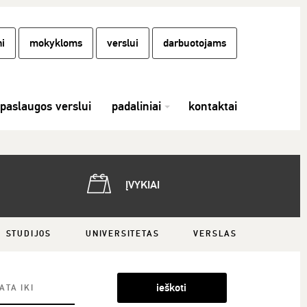
i
mokykloms
verslui
darbuotojams
paslaugos verslui
padaliniai
kontaktai
ĮVYKIAI
STUDIJOS
UNIVERSITETAS
VERSLAS
ieškoti