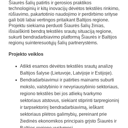
Šiaurės šalių patirtis ir gerosios praktikos
technologinių ir kitų inovacijų dėvėtos tekstilės rinkimo,
rūšiavimo, pakartotinio naudojimo ir perdirbimo srityse
gali būti labai vertingos pritaikant Baltijos regione.
Projektu siekiama perduoti Šiaurės šalių žinias,
išsiaiškinti bendrą tekstilės srautų situaciją regione,
sukurti bendradarbiavimo platformą Šiaurės ir Baltijos
regionų suinteresuotųjų šalių partnerystėms.
Projekto veiklos
Atlikti esamos dėvėtos tekstilės srautų analizę
Baltijos šalyse (Lietuvoje, Latvijoje ir Estijoje).
Bendradarbiavimui ir patirties mainams suburti
mokslo, valstybinio ir nevyriausybinio sektoriaus,
regiono tekstilės bei jos atliekų tvarkymo
sektoriaus atstovus, siekiant stiprinti tarpregioninį
ir tarpsektorinį bendradarbiavimą, ieškant
sektoriaus plėtros galimybių, pereinant prie
žiedinės ekonomikos principais grįsto Šiaurės ir
Baltijos regiono vystymosi.