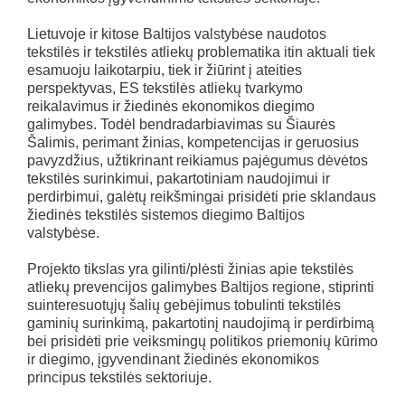
Lietuvoje ir kitose Baltijos valstybėse naudotos
tekstilės ir tekstilės atliekų problematika itin aktuali tiek
esamuoju laikotarpiu, tiek ir žiūrint į ateities
perspektyvas, ES tekstilės atliekų tvarkymo
reikalavimus ir žiedinės ekonomikos diegimo
galimybes. Todėl bendradarbiavimas su Šiaurės
Šalimis, perimant žinias, kompetencijas ir geruosius
pavyzdžius, užtikrinant reikiamus pajėgumus dėvėtos
tekstilės surinkimui, pakartotiniam naudojimui ir
perdirbimui, galėtų reikšmingai prisidėti prie sklandaus
žiedinės tekstilės sistemos diegimo Baltijos
valstybėse.
Projekto tikslas yra gilinti/plėsti žinias apie tekstilės
atliekų prevencijos galimybes Baltijos regione, stiprinti
suinteresuotųjų šalių gebėjimus tobulinti tekstilės
gaminių surinkimą, pakartotinį naudojimą ir perdirbimą
bei prisidėti prie veiksmingų politikos priemonių kūrimo
ir diegimo, įgyvendinant žiedinės ekonomikos
principus tekstilės sektoriuje.