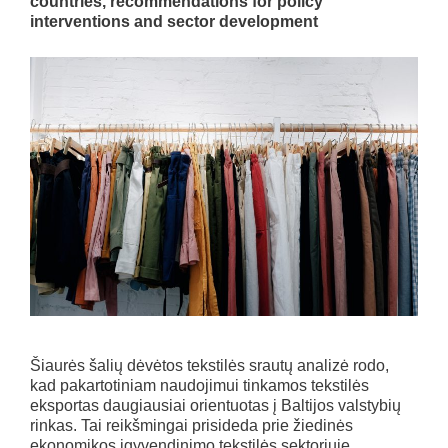
countries, recommendations for policy
interventions and sector development
Šiaurės šalių dėvėtos tekstilės srautų analizė rodo,
kad pakartotiniam naudojimui tinkamos tekstilės
eksportas daugiausiai orientuotas į Baltijos valstybių
rinkas. Tai reikšmingai prisideda prie žiedinės
ekonomikos įgyvendinimo tekstilės sektoriuje.