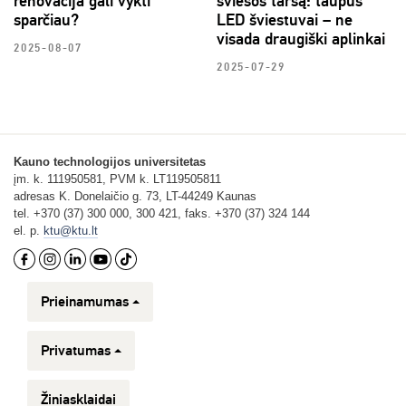
renovacija gali vykti
šviesos taršą: taupūs
sparčiau?
LED šviestuvai – ne
visada draugiški aplinkai
2025-08-07
2025-07-29
Kauno technologijos universitetas
įm. k. 111950581, PVM k. LT119505811
adresas K. Donelaičio g. 73, LT-44249 Kaunas
tel. +370 (37) 300 000, 300 421, faks. +370 (37) 324 144
el. p.
ktu@ktu.lt
Prieinamumas
Privatumas
Žiniasklaidai