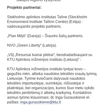
Projekto partneriai:
Stokholmo aplinkos institutas Taline (Stockholm
Environment Institute Tallinn Centre) (Estija) -
vadovaujantis projekto partneris.
„Plan Miljö“ (Danija) – Šiaurės šalių partneris.
NVO „Green Liberty“ (Latvija).
„VšĮ „Resursai tvariai plėtrai“, bendradarbiaujant su
KTU Aplinkos inžinerijos institutu (Lietuva)“ :
KTU Aplinkos inžinerijos instituto tyrėjai kovo –
gegužės mėn. atlieka naudotos tekstilės srautų tyrimą
Lietuvoje. Tyrime kviečiami dalyvauti naudotos
tekstilės importuotojai, surinkėjai, rūšiuotojai ir
platintojai, bei organizacijos, kurios šiuo metu vykdo
tekstilės perdirbimą ir atliekų tvarkymą. Kontaktinis
asmuo tyrimo klausimais: dr. Inga Gurauskienė el.
paštas:
inga.gurauskiene@ktu.lt