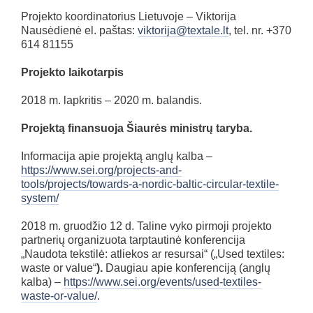
Projekto koordinatorius Lietuvoje – Viktorija
Nausėdienė el. paštas:
viktorija@textale.lt
, tel. nr. +370
614 81155
Projekto laikotarpis
2018 m. lapkritis – 2020 m. balandis.
Projektą finansuoja
Šiaurės ministrų taryba.
Informacija apie projektą anglų kalba –
https://www.sei.org/projects-and-
tools/projects/towards-a-nordic-baltic-circular-textile-
system/
2018 m. gruodžio 12 d. Taline vyko pirmoji projekto
partnerių organizuota tarptautinė konferencija
„Naudota tekstilė: atliekos ar resursai“ („Used textiles:
waste or value“
).
Daugiau apie konferenciją (anglų
kalba) –
https://www.sei.org/events/used-textiles-
waste-or-value/
.