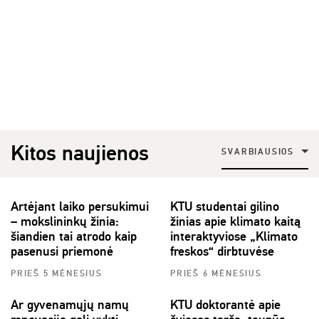
Kitos naujienos
SVARBIAUSIOS
Artėjant laiko persukimui
KTU studentai gilino
– mokslininkų žinia:
žinias apie klimato kaitą
šiandien tai atrodo kaip
interaktyviose „Klimato
pasenusi priemonė
freskos“ dirbtuvėse
PRIEŠ 5 MĖNESIUS
PRIEŠ 6 MĖNESIUS
Ar gyvenamųjų namų
KTU doktorantė apie