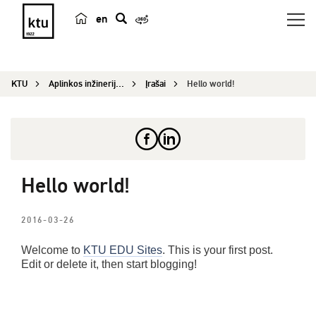
en
p
a
i
KTU
Aplinkos inžinerijos institutas
Įrašai
Hello world!
e
š
k
a
Hello world!
2016-03-26
Welcome to
KTU EDU Sites
. This is your first post.
Edit or delete it, then start blogging!