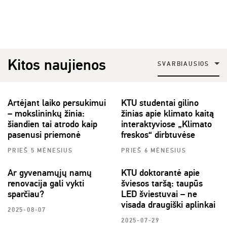
Kitos naujienos
SVARBIAUSIOS
Artėjant laiko persukimui
KTU studentai gilino
– mokslininkų žinia:
žinias apie klimato kaitą
šiandien tai atrodo kaip
interaktyviose „Klimato
pasenusi priemonė
freskos“ dirbtuvėse
PRIEŠ 5 MĖNESIUS
PRIEŠ 6 MĖNESIUS
Ar gyvenamųjų namų
KTU doktorantė apie
renovacija gali vykti
šviesos taršą: taupūs
sparčiau?
LED šviestuvai – ne
visada draugiški aplinkai
2025-08-07
2025-07-29