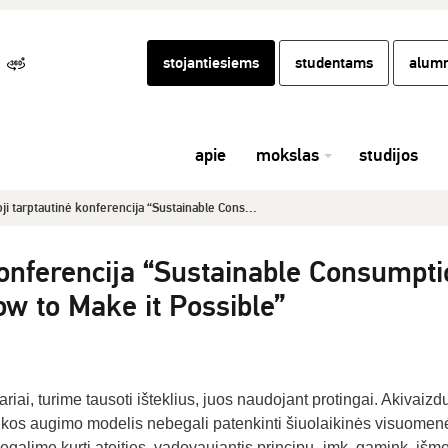
stojantiesiems
studentams
alumn
apie
mokslas
studijos
oji tarptautinė konferencija “Sustainable Cons...
konferencija “Sustainable Consumpti
ow to Make it Possible”
ai, turime tausoti išteklius, juos naudojant protingai. Akivaizd
omikos augimo modelis nebegali patenkinti šiuolaikinės visuomen
galime kurti ateities, vadovaujantis principu „imk, gamink, išme