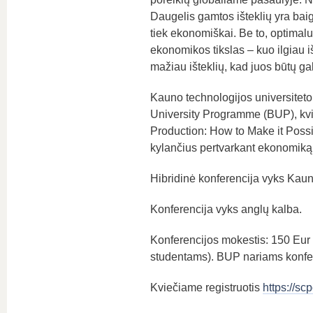
Daugelis gamtos išteklių yra baigt
tiek ekonomiškai. Be to, optimal
ekonomikos tikslas – kuo ilgiau iš
mažiau išteklių, kad juos būtų ga
Kauno technologijos universiteto
University Programme (BUP), kvie
Production: How to Make it Possib
kylančius pertvarkant ekonomiką
Hibridinė konferencija vyks Kaun
Konferencija vyks anglų kalba.
Konferencijos mokestis: 150 Eur 
studentams). BUP nariams konf
Kviečiame registruotis
https://sc