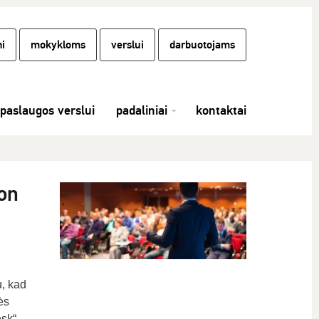
i
mokykloms
verslui
darbuotojams
paslaugos verslui
padaliniai
kontaktai
on
u, kad
ės
sk“.