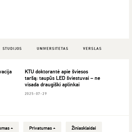
STUDIJOS
UNIVERSITETAS
VERSLAS
acija
KTU doktorantė apie šviesos
taršą: taupūs LED šviestuvai – ne
visada draugiški aplinkai
2025-07-29
umas
Privatumas
Žiniasklaidai