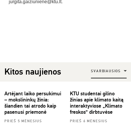
jurgita.gaiziuniene@ktu.lt.
Kitos naujienos
SVARBIAUSIOS
Artėjant laiko persukimui
KTU studentai gilino
– mokslininkų žinia:
žinias apie klimato kaitą
šiandien tai atrodo kaip
interaktyviose „Klimato
pasenusi priemonė
freskos“ dirbtuvėse
PRIEŠ 5 MĖNESIUS
PRIEŠ 6 MĖNESIUS