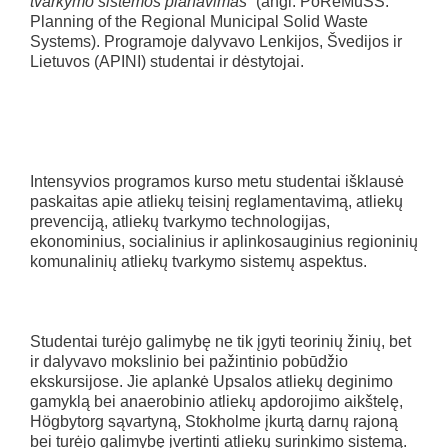
tvarkymo sistemos planavimas
“
(angl. PoReMuSS:
Planning of the Regional Municipal Solid Waste
Systems). Programoje dalyvavo Lenkijos, Švedijos ir
Lietuvos (APINI) studentai ir dėstytojai.
Intensyvios programos kurso metu studentai išklausė
paskaitas apie atliekų teisinį reglamentavimą, atliekų
prevenciją, atliekų tvarkymo technologijas,
ekonominius, socialinius ir aplinkosauginius regioninių
komunalinių atliekų tvarkymo sistemų aspektus.
Studentai turėjo galimybę ne tik įgyti teorinių žinių, bet
ir dalyvavo mokslinio bei pažintinio pobūdžio
ekskursijose. Jie aplankė Upsalos atliekų deginimo
gamyklą bei anaerobinio atliekų apdorojimo aikštelę,
Högbytorg sąvartyną, Stokholme įkurtą darnų rajoną
bei turėjo galimybę įvertinti atliekų surinkimo sistemą.