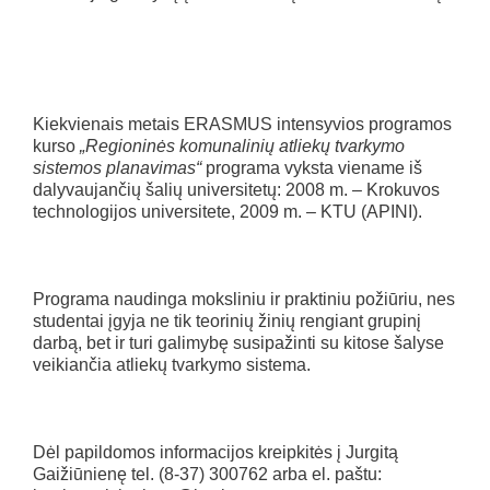
Kiekvienais metais ERASMUS intensyvios programos
kurso
„Regioninės komunalinių atliekų tvarkymo
sistemos planavimas
“
programa vyksta viename iš
dalyvaujančių šalių universitetų: 2008 m. – Krokuvos
technologijos universitete, 2009 m. – KTU (APINI).
Programa naudinga moksliniu ir praktiniu požiūriu, nes
studentai įgyja ne tik teorinių žinių rengiant grupinį
darbą, bet ir turi galimybę susipažinti su kitose šalyse
veikiančia atliekų tvarkymo sistema.
Dėl papildomos informacijos kreipkitės į Jurgitą
Gaižiūnienę tel. (8-37) 300762 arba el. paštu: