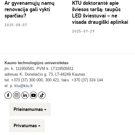
Ar gyvenamųjų namų
KTU doktorantė apie
renovacija gali vykti
šviesos taršą: taupūs
sparčiau?
LED šviestuvai – ne
visada draugiški aplinkai
2025-08-07
2025-07-29
Kauno technologijos universitetas
įm. k. 111950581, PVM k. LT119505811
adresas K. Donelaičio g. 73, LT-44249 Kaunas
tel. +370 (37) 300 000, 300 421, faks. +370 (37) 324 144
el. p.
ktu@ktu.lt
Prieinamumas
Privatumas