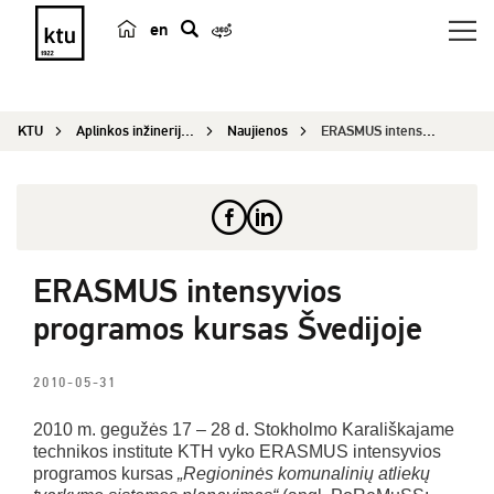
en
p
a
i
KTU
Aplinkos inžinerijos institutas
Naujienos
ERASMUS intensyvios programos kursas Švedijoje
e
š
k
a
ERASMUS intensyvios
programos kursas Švedijoje
2010-05-31
2010 m. gegužės 17 – 28 d. Stokholmo Karališkajame
technikos institute KTH vyko ERASMUS intensyvios
programos kursas
„Regioninės komunalinių atliekų