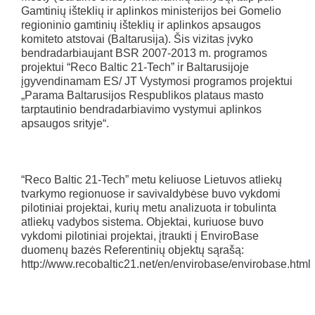
Gamtinių išteklių ir aplinkos ministerijos bei Gomelio
regioninio gamtinių išteklių ir aplinkos apsaugos
komiteto atstovai (Baltarusija). Šis vizitas įvyko
bendradarbiaujant BSR 2007-2013 m. programos
projektui “Reco Baltic 21-Tech” ir Baltarusijoje
įgyvendinamam ES/ JT Vystymosi programos projektui
„Parama Baltarusijos Respublikos plataus masto
tarptautinio bendradarbiavimo vystymui aplinkos
apsaugos srityje“.
“Reco Baltic 21-Tech” metu keliuose Lietuvos atliekų
tvarkymo regionuose ir savivaldybėse buvo vykdomi
pilotiniai projektai, kurių metu analizuota ir tobulinta
atliekų vadybos sistema. Objektai, kuriuose buvo
vykdomi pilotiniai projektai, įtraukti į EnviroBase
duomenų bazės Referentinių objektų sąrašą:
http://www.recobaltic21.net/en/envirobase/envirobase.html