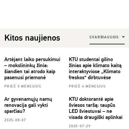
Kitos naujienos
SVARBIAUSIOS
Artėjant laiko persukimui
KTU studentai gilino
– mokslininkų žinia:
žinias apie klimato kaitą
šiandien tai atrodo kaip
interaktyviose „Klimato
pasenusi priemonė
freskos“ dirbtuvėse
PRIEŠ 5 MĖNESIUS
PRIEŠ 6 MĖNESIUS
Ar gyvenamųjų namų
KTU doktorantė apie
renovacija gali vykti
šviesos taršą: taupūs
sparčiau?
LED šviestuvai – ne
visada draugiški aplinkai
2025-08-07
2025-07-29