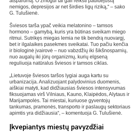
atsparumą. O žmogui tai gali reikšti padidėjusią
nemigos, depresijos ar net širdies ligų riziką,“ – sako
G. Tulušienė.
Šviesos tarša ypač veikia melatonino – tamsos
hormono – gamybą, kuris yra būtinas sveikam miego
ritmui. Sutrikęs miegas lemia ne tik bendrą nuovargį,
bet ir ilgalaikes pasekmes sveikatai. Tuo pačiu kenčia
ir biologinė įvairovė – nuo vabzdžių iki šikšnosparnių,
nuo augalų iki jūrų organizmų, kurių elgseną
reguliuoja natūralus šviesos ir tamsos ciklas.
„Lietuvoje šviesos taršos lygiai auga kartu su
urbanizacija. Analizuojant palydovinius duomenis,
aiškiai matyti, kad didžiausias šviesos intensyvumas
fiksuojamas virš Vilniaus, Kauno, Klaipėdos, Alytaus ir
Marijampolės. Tai miestai, kuriuose gyventojų
tankumas, pramonės, transporto ir paslaugų sektoriaus
apimtis yra didžiausia“, – komentuoja G. Tulušienė.
Įkvepiantys miestų pavyzdžiai