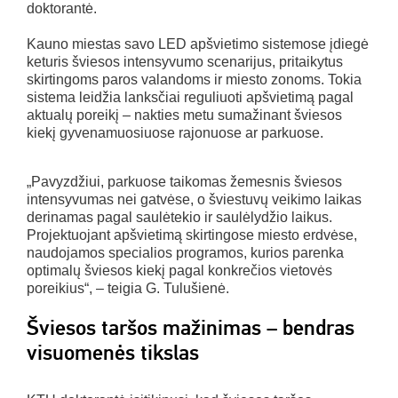
doktorantė.
Kauno miestas savo LED apšvietimo sistemose įdiegė
keturis šviesos intensyvumo scenarijus, pritaikytus
skirtingoms paros valandoms ir miesto zonoms. Tokia
sistema leidžia lanksčiai reguliuoti apšvietimą pagal
aktualų poreikį – nakties metu sumažinant šviesos
kiekį gyvenamuosiuose rajonuose ar parkuose.
„Pavyzdžiui, parkuose taikomas žemesnis šviesos
intensyvumas nei gatvėse, o šviestuvų veikimo laikas
derinamas pagal saulėtekio ir saulėlydžio laikus.
Projektuojant apšvietimą skirtingose miesto erdvėse,
naudojamos specialios programos, kurios parenka
optimalų šviesos kiekį pagal konkrečios vietovės
poreikius“, – teigia G. Tulušienė.
Šviesos taršos mažinimas – bendras
visuomenės tikslas