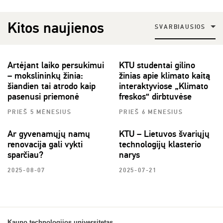
Kitos naujienos
SVARBIAUSIOS
Artėjant laiko persukimui
KTU studentai gilino
– mokslininkų žinia:
žinias apie klimato kaitą
šiandien tai atrodo kaip
interaktyviose „Klimato
pasenusi priemonė
freskos“ dirbtuvėse
PRIEŠ 5 MĖNESIUS
PRIEŠ 6 MĖNESIUS
Ar gyvenamųjų namų
KTU – Lietuvos švariųjų
renovacija gali vykti
technologijų klasterio
sparčiau?
narys
2025-08-07
2025-07-21
Kauno technologijos universitetas