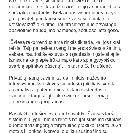
KTU doktorantė įsitikinusi, kad šviesos taršos
mažinimas – ne tik valdžios institucijų ar urbanistikos
specialistų užduotis. Kiekvienas visuomenės narys
gali prisidėti prie tamsesnio, sveikesnio naktinio
kraštovaizdžio kūrimo. Tai prasideda nuo atsakingo
apšvietimo naudojimo namuose, soduose, įstaigose.
„Šviesą rekomenduojama rinktis tik tada, kai jos tikrai
reikia. Taip pat reikėtų vengti mėlynos šviesos šaltinių
vakare, naudoti šviestuvus su gaubtais ir galvoti apie
tamsą ne kaip apie trūkumą, o kaip apie gyvybiškai
svarbią aplinkos būseną“, – skatina G. Tulušienė.
Privačių namų savininkai gali rinktis mažesnio
intensyvumo šviestuvus su judesio jutikliais, verslai –
automatiškai pritemdomus reklamos stendus, o
švietimo įstaigos – įtraukti šviesos taršos temą į
aplinkosaugos programas.
Pasak G. Tulušienės, norint suvaldyti šviesos taršą
sisteminiu lygiu, būtina remtis naujausiais moksliniais
duomenimis ir gerąja tarptautine praktika. Dėl to 2024
metais ji lankėsi Norvegijoje, kur susipažino su