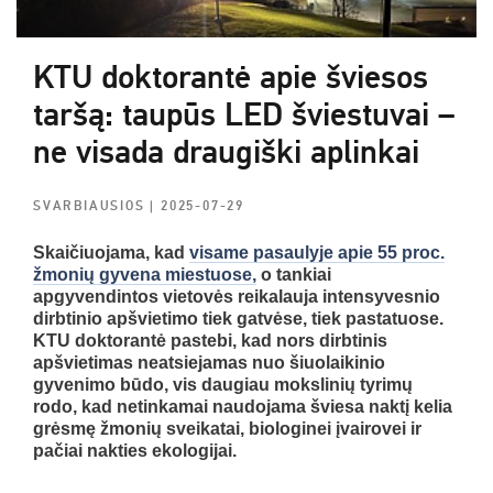
KTU doktorantė apie šviesos
taršą: taupūs LED šviestuvai –
ne visada draugiški aplinkai
SVARBIAUSIOS
| 2025-07-29
Skaičiuojama, kad
visame pasaulyje apie 55 proc.
žmonių gyvena miestuose,
o tankiai
apgyvendintos vietovės reikalauja intensyvesnio
dirbtinio apšvietimo tiek gatvėse, tiek pastatuose.
KTU doktorantė pastebi, kad nors dirbtinis
apšvietimas neatsiejamas nuo šiuolaikinio
gyvenimo būdo, vis daugiau mokslinių tyrimų
rodo, kad netinkamai naudojama šviesa naktį kelia
grėsmę žmonių sveikatai, biologinei įvairovei ir
pačiai nakties ekologijai.