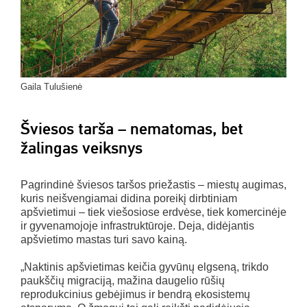
Gaila Tulušienė
Šviesos tarša – nematomas, bet
žalingas veiksnys
Pagrindinė šviesos taršos priežastis – miestų augimas,
kuris neišvengiamai didina poreikį dirbtiniam
apšvietimui – tiek viešosiose erdvėse, tiek komercinėje
ir gyvenamojoje infrastruktūroje. Deja, didėjantis
apšvietimo mastas turi savo kainą.
„Naktinis apšvietimas keičia gyvūnų elgseną, trikdo
paukščių migraciją, mažina daugelio rūšių
reprodukcinius gebėjimus ir bendrą ekosistemų