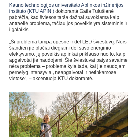
Kauno technologijos universiteto Aplinkos inžinerijos
instituto (KTU APINI)
doktorantė Gaila Tulušienė
pabrėžia, kad šviesos tarša dažnai suvokiama kaip
antraeilė problema, tačiau jos poveikis yra sisteminis ir
ilgalaikis.
„Ši problema tampa opesnė ir dėl LED šviestuvų. Nors
šiandien jie plačiai diegiami dėl savo energinio
efektyvumo, jų poveikis aplinkai priklauso nuo to, kaip
apgalvotai jie naudojami. Šie šviestuvai patys savaime
nėra problema – problema kyla tada, kai jie naudojami
pernelyg intensyviai, neapgalvotai ir netinkamose
vietose“, – akcentuoja KTU doktorantė.