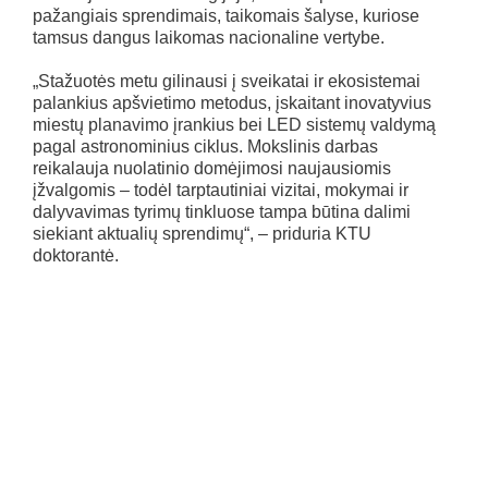
pažangiais sprendimais, taikomais šalyse, kuriose
tamsus dangus laikomas nacionaline vertybe.
„Stažuotės metu gilinausi į sveikatai ir ekosistemai
palankius apšvietimo metodus, įskaitant inovatyvius
miestų planavimo įrankius bei LED sistemų valdymą
pagal astronominius ciklus. Mokslinis darbas
reikalauja nuolatinio domėjimosi naujausiomis
įžvalgomis – todėl tarptautiniai vizitai, mokymai ir
dalyvavimas tyrimų tinkluose tampa būtina dalimi
siekiant aktualių sprendimų“, – priduria KTU
doktorantė.