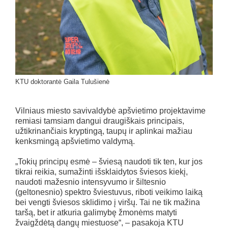
KTU doktorantė Gaila Tulušienė
Vilniaus miesto savivaldybė apšvietimo projektavime
remiasi tamsiam dangui draugiškais principais,
užtikrinančiais kryptingą, taupų ir aplinkai mažiau
kenksmingą apšvietimo valdymą.
„Tokių principų esmė – šviesą naudoti tik ten, kur jos
tikrai reikia, sumažinti išsklaidytos šviesos kiekį,
naudoti mažesnio intensyvumo ir šiltesnio
(geltonesnio) spektro šviestuvus, riboti veikimo laiką
bei vengti šviesos sklidimo į viršų. Tai ne tik mažina
taršą, bet ir atkuria galimybę žmonėms matyti
žvaigždėtą dangų miestuose“, – pasakoja KTU