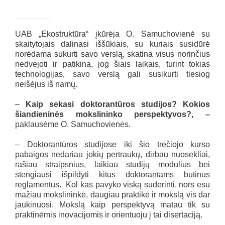
UAB „Ekostruktūra“ įkūrėja O. Samuchovienė su
skaitytojais dalinasi iššūkiais, su kuriais susidūrė
norėdama sukurti savo verslą, skatina visus norinčius
nedvejoti ir patikina, jog šiais laikais, turint tokias
technologijas, savo verslą gali susikurti tiesiog
neišėjus iš namų.
–
Kaip sekasi doktorantūros studijos? Kokios
šiandieninės mokslininko perspektyvos?, –
paklausėme O. Samuchovienės.
– Doktorantūros studijose iki šio trečiojo kurso
pabaigos nedariau jokių pertraukų, dirbau nuosekliai,
rašiau straipsnius, laikiau studijų modulius bei
stengiausi išpildyti kitus doktorantams būtinus
reglamentus. Kol kas pavyko viską suderinti, nors esu
mažiau mokslininkė, daugiau praktikė ir mokslą vis dar
jaukinuosi. Mokslą kaip perspektyvą matau tik su
praktinėmis inovacijomis ir orientuoju į tai disertaciją.