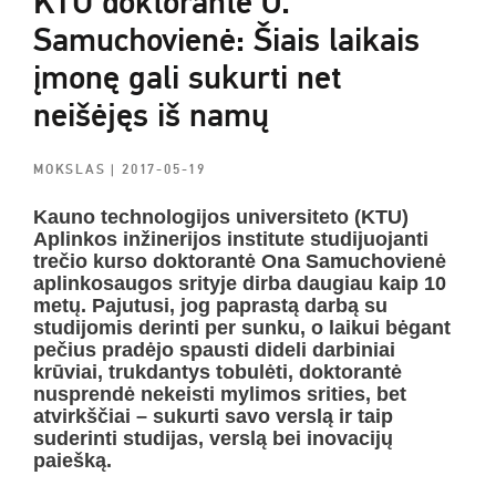
KTU doktorantė O.
Samuchovienė: Šiais laikais
įmonę gali sukurti net
neišėjęs iš namų
MOKSLAS
| 2017-05-19
Kauno technologijos universiteto (KTU)
Aplinkos inžinerijos institute studijuojanti
trečio kurso doktorantė Ona Samuchovienė
aplinkosaugos srityje dirba daugiau kaip
10
metų. Pajutusi, jog paprastą darbą su
studijomis derinti per sunku, o laikui bėgant
pečius pradėjo spausti dideli darbiniai
krūviai, trukdantys tobulėti, doktorantė
nusprendė nekeisti mylimos srities, bet
atvirkščiai – sukurti savo verslą ir taip
suderinti studijas, verslą bei inovacijų
paiešką.