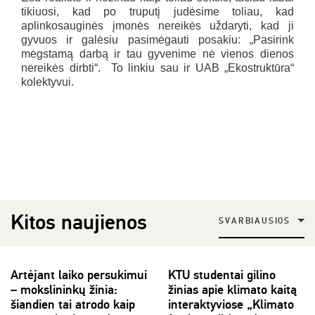
tikiuosi, kad po truputį judėsime toliau, kad
aplinkosauginės įmonės nereikės uždaryti, kad ji
gyvuos ir galėsiu pasimėgauti posakiu: „Pasirink
mėgstamą darbą ir tau gyvenime nė vienos dienos
nereikės dirbti“. To linkiu sau ir UAB „Ekostruktūra“
kolektyvui.
Kitos naujienos
SVARBIAUSIOS
Artėjant laiko persukimui
KTU studentai gilino
– mokslininkų žinia:
žinias apie klimato kaitą
šiandien tai atrodo kaip
interaktyviose „Klimato