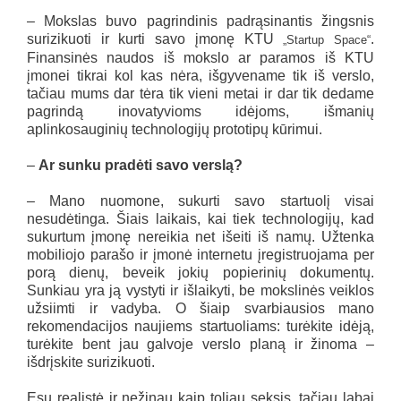
– Mokslas buvo pagrindinis padrąsinantis žingsnis
surizikuoti ir kurti savo įmonę KTU
.
„Startup Space“
Finansinės naudos iš mokslo ar paramos iš KTU
įmonei tikrai kol kas nėra, išgyvename tik iš verslo,
tačiau mums dar tėra tik vieni metai ir dar tik dedame
pagrindą inovatyvioms idėjoms, išmanių
aplinkosauginių technologijų prototipų kūrimui.
–
Ar sunku pradėti savo verslą?
– Mano nuomone, sukurti savo startuolį visai
nesudėtinga. Šiais laikais, kai tiek technologijų, kad
sukurtum įmonę nereikia net išeiti iš namų. Užtenka
mobiliojo parašo ir įmonė internetu įregistruojama per
porą dienų, beveik jokių popierinių dokumentų.
Sunkiau yra ją vystyti ir išlaikyti, be mokslinės veiklos
užsiimti ir vadyba. O šiaip svarbiausios mano
rekomendacijos naujiems startuoliams: turėkite idėją,
turėkite bent jau galvoje verslo planą ir žinoma –
išdrįskite surizikuoti.
Esu realistė ir nežinau kaip toliau seksis, tačiau labai