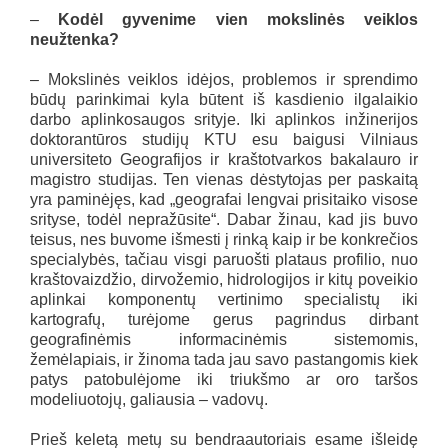
–
Kodėl gyvenime vien mokslinės veiklos
neužtenka?
– Mokslinės veiklos idėjos, problemos ir sprendimo
būdų parinkimai kyla būtent iš kasdienio ilgalaikio
darbo aplinkosaugos srityje. Iki aplinkos inžinerijos
doktorantūros studijų KTU esu baigusi Vilniaus
universiteto Geografijos ir kraštotvarkos bakalauro ir
magistro studijas. Ten vienas dėstytojas per paskaitą
yra paminėjęs, kad „geografai lengvai prisitaiko visose
srityse, todėl nepražūsite“. Dabar žinau, kad jis buvo
teisus, nes buvome išmesti į rinką kaip ir be konkrečios
specialybės, tačiau visgi paruošti plataus profilio, nuo
kraštovaizdžio, dirvožemio, hidrologijos ir kitų poveikio
aplinkai komponentų vertinimo specialistų iki
kartografų, turėjome gerus pagrindus dirbant
geografinėmis informacinėmis sistemomis,
žemėlapiais, ir žinoma tada jau savo pastangomis kiek
patys patobulėjome iki triukšmo ar oro taršos
modeliuotojų, galiausia – vadovų.
Prieš keletą metų su bendraautoriais esame išleidę