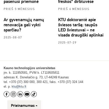
pasenusi priemonė
freskos“ dirbtuvėse
PRIEŠ 5 MĖNESIUS
PRIEŠ 6 MĖNESIUS
Ar gyvenamųjų namų
KTU doktorantė apie
renovacija gali vykti
šviesos taršą: taupūs
sparčiau?
LED šviestuvai – ne
visada draugiški aplinkai
2025-08-07
2025-07-29
Kauno technologijos universitetas
įm. k. 111950581, PVM k. LT119505811
adresas K. Donelaičio g. 73, LT-44249 Kaunas
tel. +370 (37) 300 000, 300 421, faks. +370 (37) 324 144
el. p.
ktu@ktu.lt
Prieinamumas