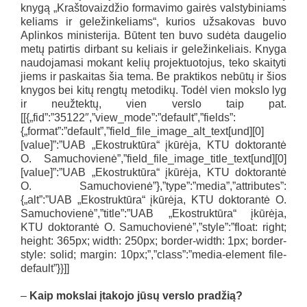
knygą „Kraštovaizdžio formavimo gairės valstybiniams
keliams ir geležinkeliams“, kurios užsakovas buvo
Aplinkos ministerija. Būtent ten buvo sudėta daugelio
metų patirtis dirbant su keliais ir geležinkeliais. Knyga
naudojamasi mokant kelių projektuotojus, teko skaityti
jiems ir paskaitas šia tema. Be praktikos nebūtų ir šios
knygos bei kitų rengtų metodikų. Todėl vien mokslo lyg
ir neužtektų, vien verslo taip pat.
[[{„fid”:”35122″,”view_mode”:”default”,”fields”:
{„format”:”default”,”field_file_image_alt_text[und][0]
[value]”:”UAB „Ekostruktūra“ įkūrėja, KTU doktorantė
O. Samuchovienė”,”field_file_image_title_text[und][0]
[value]”:”UAB „Ekostruktūra“ įkūrėja, KTU doktorantė
O. Samuchovienė”},”type”:”media”,”attributes”:
{„alt”:”UAB „Ekostruktūra“ įkūrėja, KTU doktorantė O.
Samuchovienė”,”title”:”UAB „Ekostruktūra“ įkūrėja,
KTU doktorantė O. Samuchovienė”,”style”:”float: right;
height: 365px; width: 250px; border-width: 1px; border-
style: solid; margin: 10px;”,”class”:”media-element file-
default”}}]]
–
Kaip mokslai įtakojo jūsų verslo pradžią?